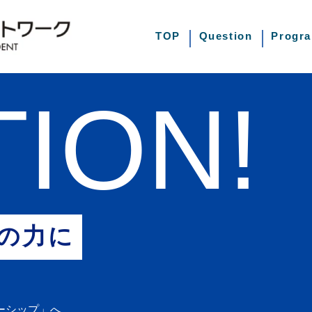
TOP
Question
Progr
ION!
の力に
ーシップ」へ