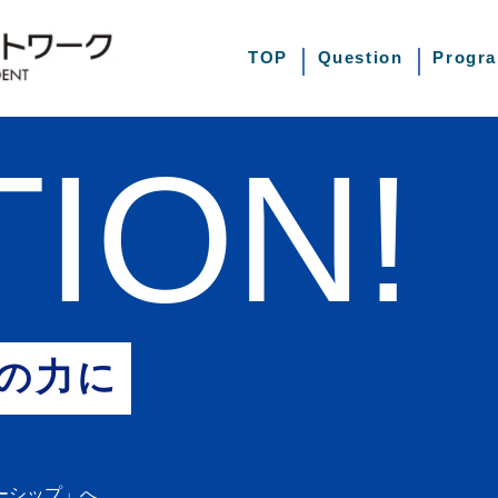
TOP
Question
Progr
ION!
の力に
ーシップ」へ